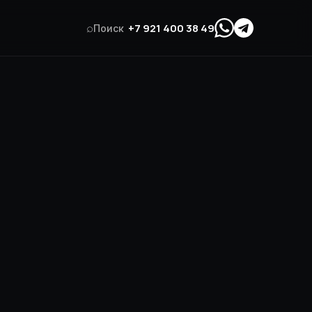
⌕
+7 921 400 38 49
Поиск