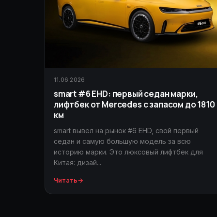
11.06.2026
smart #6 EHD: первый седан марки,
лифтбек от Mercedes с запасом до 1810
км
smart вывел на рынок #6 EHD, свой первый
седан и самую большую модель за всю
историю марки. Это люксовый лифтбек для
Китая: дизай...
Читать
→