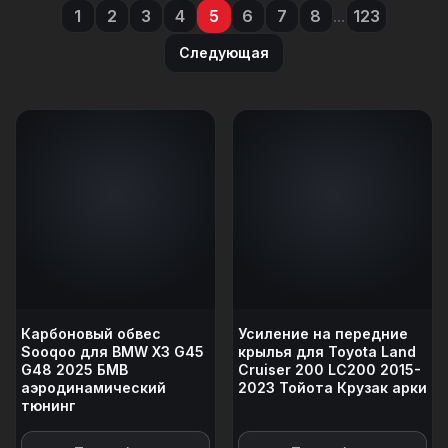
1
2
3
4
5
6
7
8
...
123
Следующая
Карбоновый обвес
Усиление на передние
Sooqoo для BMW X3 G45
крылья для Toyota Land
G48 2025 БМВ
Cruiser 200 LC200 2015-
аэродинамический
2023 Тойота Крузак арки
тюнинг