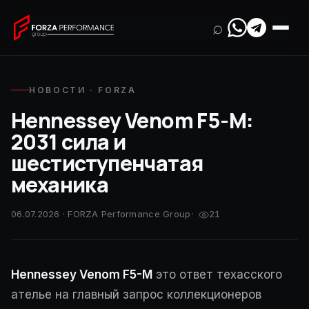
⌕
НОВОСТИ · FORZA
Hennessey Venom F5-M:
2031 сила и
шестиступенчатая
механика
06.07.2026 · FORZA Performance Group
·
21
Hennessey Venom F5-M
это ответ техасского
ателье на главный запрос коллекционеров