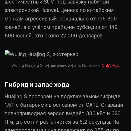
шестиместный SUV, под завязку набитый
электроникой Huawei. Ценник по китайским
меркам агрессивный: официально от 159 800
юаней, а с учётом трейд-ин субсидии от 149
800 юаней, это около 22 000 долларов.
Wuling Huajing S, официальное фото. Источник:
CnEVPost
Гибрид и запас хода
Huajing S построен на подключаемом гибриде
1.5T с батареями в основном от CATL. Старшая
полноприводная версия выдаёт 386 кВт и 620
Н·м, до сотни разгоняется за 5,2 секунды. На
электротяге машина проезжает до 255 км по